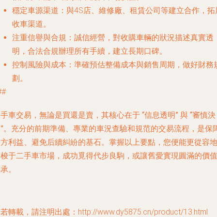
穩定車源渠道
：與4S店、維修廠、租賃公司等建立合作，拓
收車渠道。
注重信譽與合規
：誠信經營，對收購車輛的狀況描述真實透
明，合法合規辦理所有手續，建立長期口碑。
控制風險與成本
：準確預估整備成本與銷售周期，做好財務
劃。
##
二手車交易，無論是買還是賣，其核心在于
“信息透明”
與
“審慎決
”
。充分的前期準備、專業的車況查驗和規范的交易流程，是保
雙方利益、避免后續糾紛的基石。掌握以上要點，您便能更從容
穿梭于二手車市場，成功覓得代步良駒，或讓舊愛實現圓滿的價
傳承。
若轉載，請注明出處：http://www.dy5875.cn/product/13.html