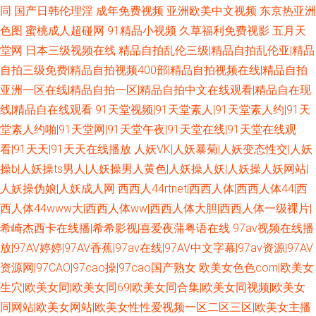
同
国产日韩伦理淫
成年免费视频
亚洲欧美中文视频
东京热亚洲
色图
蜜桃成人超碰网
91精品小视频
久草福利免费视影
五月天
堂网
日本三级视频在线
精品自拍乱伦三级|精品自拍乱伦亚|精品
自拍三级免费|精品自拍视频400部|精品自拍视频在线|精品自拍
亚洲一区在线|精品自拍一区|精品自拍中文在线观看|精品自在现
线|精品自在线观看
91天堂视频|91天堂素人|91天堂素人约|91天
堂素人约啪|91天堂网|91天堂午夜|91天堂在线|91天堂在线观
看|91天天|91天天在线播放
人妖VK|人妖暴菊|人妖变态性交|人妖
操b|人妖操ts男人|人妖操男人黄色|人妖操人妖|人妖操人妖网站|
人妖操伪娘|人妖成人网
西西人44rtnet|西西人体|西西人体44|西
西人体44www大|西西人体ww|西西人体大胆|西西人体一级裸片|
希崎杰西卡在线播|希希影视|喜爱夜蒲粤语在线
97av视频在线播
放|97AV婷婷|97AV香蕉|97av在线|97AV中文字幕|97av资源|97AV
资源网|97CAO|97cao操|97cao国产熟女
欧美女色色com|欧美女
生穴|欧美女同|欧美女同69|欧美女同合集|欧美女同视频|欧美女
同网站|欧美女网站|欧美女性性爱视频一区二区三区|欧美女主播