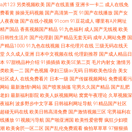
a片123
另类视频欧美
国产在线直播
亚洲卡一卡二
成人在线免
费看黄
操操无码视频
国产高清第一页
91国产在线播放
国产女
人夜夜做
国产在线小视频
91com
91豆花成人
哪里有A片网址
精产国品
香蕉视频国产精品
91九色福利
成人国产无线视
欧美
日韩性生活片
国产伦理剧
国产精品无套无码
成年人网站免费
国
产精品1000
91九色在线视频
日本伦理片在线
三级无码在线天
堂
久久成人亚洲
日本中文视频在线
伦理剧推荐
国产成人精品日
本
97甜桃品种介绍
91插插插
欧美SE第二页
毛片内射女
激情另
类欧美一二
国产色视频
孕妇三级av无码
日韩欧美色综合
美女
社区成人
在线免费看片
日本一级
国产传媒视频网站
免费观看污
网站
最新激情h网站
国产喷浆抽搐
宅男久久国产精品
国产乱肥
老妇
最新福利影院
欧美人妖视频网站
窝窝午夜理论
久草视频深
夜福利
波多野步中文字幕
日韩福利网址导航
91精品国产社区
超碰无码在线
欧美日韩高清免费
国产激情视频三区
宅男福利在
线播放
91视频污导航
国产啪亚洲国
欧美性爱密臀
疯狂少妇喷
潮
欧美肏屄一区二区
国产乱伦免费观看
偷拍草草草
97狠狠插