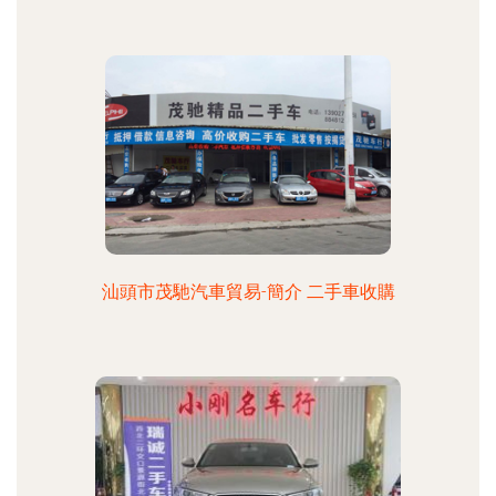
汕頭市茂馳汽車貿易-簡介 二手車收購