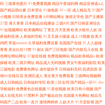
码
三级黄色图片
91免费看视频
精品午夜福利网
精品亚洲成a人
国产精品萌白酱
日本理论
91操电影
91一区
成人精品无
91国产
小视频
日韩美女免费直播
A片网站网址
激情文学色
国产主播第
37页
青久青青
日本精品在线播放
三级A片
国产日韩亚洲综合
91短视频网站
欧美骚网站
丁香五月天亚洲
欧美大粗吊人妖
深
夜福利亚洲
人兽福利导航
91叉叉操小骚逼
成人18视频
欧美大
鸡吧
草逼wwww
久草福利免费试看
岛国国产在线
91人人超碰
青青
美女白丝18禁
91肏比
国产三区电影
国产内射后入在线
黄
色网址网站网址
97超在线视
免费视频网站
精品欧美精品v
欧美
操碰
欧美二级片网址
精品成人无码视频
男女午夜福利影院
欧美
三级电影
免费黄色网址
成年版快手
日韩福利无码
四虎四房
亚
洲AV在线豆花
亚洲区成人
美女黄片免费观看
三级网站视频网
成人日韩精品
日韩福利专区
欧美二区女同
国产精品一区91
小x
导航福利
免费黄色在线视频
91原创视频
欧美日韩小视频
国产
成人在线无码
91黑料不
国产极品自拍
岛国最大色网站
精品无
码国产二品
欧美一及片
激情网婷婷
人妖大片
91天堂影视
国产