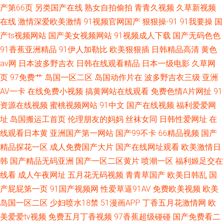
产第66页
另类国产在线
熟女自拍偷拍
青青久视频
久草新视频
在线
激情深爱欧美激情
91视频官网国产
狠狠操-91
91我要操
国
产ts视频网站
国产美女视频网站
91视频成人下载
国产无码色色
91香蕉亚洲精品
91伊人加勒比
欧美狠狠插
日韩精品高清
黄色
av网
日本波多野吉衣
日韩在线观看精品
日本一级电影
久草网
页
97免费艹
岛国一区二区
岛国动作片在
波多野吉衣三级
亚洲
AV一卡
在线免费小视频
搞黄网站在线观看
免费色情A片网扯
91
资源在线视频
蜜桃视频网站
91中文
国产在线视频
福利爱爱网
址
岛国搬运工首页
伦理朋友的妈妈
丝袜女同
日韩性爱网址
在
线观看日本黄
亚洲国产第一网站
国产99不卡
66精品视频
国产
精品探花一区
成人免费国产大片
国产在线网址观看
欧美激情日
韩
国产精品无码亚洲
国产一区二区黄片
喷潮一区
福利姬足交在
线看
成人午夜网址
五月花无码视频
青青草国产
欧美日韩乱
国
产屁屁第一页
91国产视频网
性爱草逼91AV
免费欧美视频
欧美
岛国一区二区
少妇喷水18禁
51漫画APP
丁香五月花激情网
欧
美爱爱tv视频
免费五月丁香视频
97香蕉超级碰碰
国产免费看二