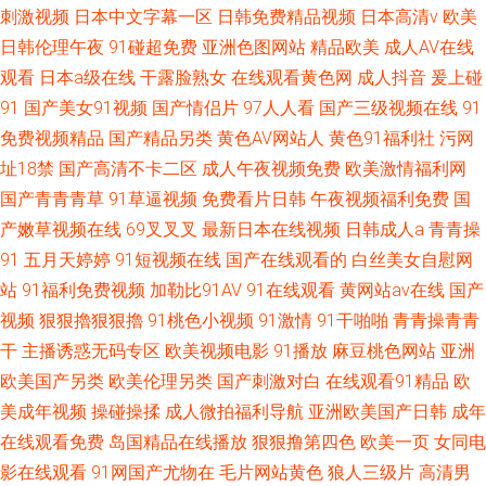
刺激视频
日本中文字幕一区
日韩免费精品视频
日本高清v
欧美
日韩伦理午夜
91碰超免费
亚洲色图网站
精品欧美
成人AV在线
观看
日本a级在线
干露脸熟女
在线观看黄色网
成人抖音
爰上碰
91
国产美女91视频
国产情侣片
97人人看
国产三级视频在线
91
免费视频精品
国产精品另类
黄色AV网站人
黄色91福利社
污网
址18禁
国产高清不卡二区
成人午夜视频免费
欧美激情福利网
国产青青青草
91草逼视频
免费看片日韩
午夜视频福利免费
国
产嫩草视频在线
69叉叉叉
最新日本在线视频
日韩成人a
青青操
91
五月天婷婷
91短视频在线
国产在线观看的
白丝美女自慰网
站
91福利免费视频
加勒比91AV
91在线观看
黄网站av在线
国产
视频
狠狠擼狠狠擼
91桃色小视频
91激情
91干啪啪
青青操青青
干
主播诱惑无码专区
欧美视频电影
91播放
麻豆桃色网站
亚洲
欧美国产另类
欧美伦理另类
国产刺激对白
在线观看91精品
欧
美成年视频
操碰操揉
成人微拍福利导航
亚洲欧美国产日韩
成年
在线观看免费
岛国精品在线播放
狠狠撸第四色
欧美一页
女同电
影在线观看
91网国产尤物在
毛片网站黄色
狼人三级片
高清男