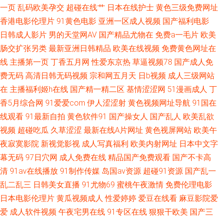
韩a级在线观看 中文字幕日韩国产 国产人片久久 人人插人人 尤物在线导航
一页
乱码欧美孕交
超碰在线艹
日本在线护士
黄色三级免费网址
香港电影伦理片
91黄色电影
亚洲一区成人视频
国产福利电影
国产精品久久九 欧美亚洲综合精品区 亚洲中文字幕夜夜精品 国产.欧美.亚洲
日韩成人影片
男的天堂网AV
国产精品尤物在
免费a一毛片
欧美
肠交扩张另类
最新亚洲日韩精品
欧美在线视频
免费黄色网址在
欧美另类综合 亚洲男人的 成人午夜精品一级 免费视频福利导航 亚洲精品久
线
主播第一页
丁香五月网
性爱东京热
草逼视频78
国产成人免
费无码
高清日韩无码视频
宗和网五月天
日b视频
成人三级网站
久片久久久久 成全在线观看完整观看 免费成人福利 午夜无码av网站 草逼视
在
主播福利姬h在线
国产精一精二区
基情涩涩网
51漫画成人
丁
香5月综合网
91爱爱com
伊人涩涩射
黄色视频网址导航
91国在
频免费看 天天看片日日夜夜 欧美日韩国产欧美 成人h视频 性日本免费观看
线观看
91最新自拍
黄色软件91
国产操女人
国产乱人
欧美乱欲
韩日电影在线 婷婷五月花91zonho 俺去颜色官网 巨ru系列中文字幕 婷婷丁
视频
超碰吃瓜
久草涩涩
最新在线A片网址
黄色视屏网站
欧美午
夜寂寞影院
新视觉影视
成人写真福利
欧美内射网址
日本中文字
香五月激情综合在线 99精品8 精品在线视频 丝袜少妇足交 91曰本 好看又免
幕无码
97日穴网
成人免费在线
精品国产免费观看
国产不卡高
清
91av在线播放
91制作传媒
岛国av资源
超碰91资源
国产乱一
费的电影 日韩无码欧美性爱一区二区 91视频最新地址 火狐电影 三级AV网站
乱二乱三
日韩美女直播
91尤物69
蜜桃午夜激情
免费伦理电影
日本电影伦理片
黄瓜视频成人
性爱婷婷
爱豆在线看
麻豆影院爱
91福利影院 国产尤物在线亚洲精品 日本中文字幕视频久 91性爱视频大全 好
爱
成人软件视频
午夜宅男在线
91专区在线
狠狠干欧美
国产三