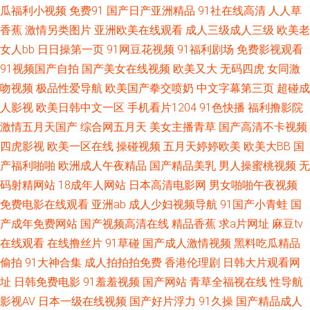
频 国产第一页在线视频 欧美另类第一页 亚洲第一在线综合网站 变态另类第8
瓜福利小视频
免费91
国产日产亚洲精品
91社在线高清
人人草
香蕉
激情另类图片
亚洲欧美在线观看
成人三级成人三级
欧美老
页 九1网页熊猫 色偷偷偷在线视频播放 最美情侣中 国产精品自在自线视频
女人bb
日日操第一页
91网豆花视频
91福利剧场
免费影视观看
91视频国产自拍
国产美女在线视频
欧美又大
无码四虎
女同激
亲子乱子伦xxxx 亚洲性爱免费观看视频 大香蕉伊人网久久 蜜桃深夜福利 无
吻视频
极品性爱导航
欧美国产拳交喷奶
中文字幕第三页
超碰成
人影视
欧美日韩中文一区
手机看片1204
91色快播
福利撸影院
码专区伦理三级 97操碰视频 国内自产自拍AV 日本三级小视频 又爽在线视频
激情五月天国产
综合网五月天
美女主播青草
国产高清不卡视频
国产白丝喷 欧美大黑帍在线播放 性综合网 dvd影院在线观看 精品国产自产
四虎影视
欧美一区在线
操碰视频
五月天婷婷欧美
欧美大BB
国
产福利啪啪
欧洲成人午夜精品
国产精品美乳
男人操蜜桃视频
无
怕 日日添天天做天天爱 97电影天堂在线观看 韩国av久久 日产无线码一区 在
码射精网站
18成年人网站
日本高清电影网
男女啪啪午夜视频
免费电影在线观看
亚洲ab
成人少妇视频导航
91国产小青蛙
国
线观看亚洲精品国 国产高清精 欧美精品一级片 亚洲精品久久国产精品37P
产成年免费网站
国产视频高清在线
精品香蕉
求a片网址
麻豆tv
在线观看
在线撸丝片
91草碰
国产成人激情视频
黑料吃瓜精品
成人免费在线小电影 蜜臀aⅴ 午夜神马福利电影不卡 www人人色 九一自拍
偷拍
91大神合集
成人拍拍拍免费
香港伦理剧
日韩大片观看网
址
日韩免费电影
91羞羞视频
国产网站
青草全福视在线
性导航
com 神马电影免费版高清电影 91国内精品视频在 国产小视频在线观看 日本
影视AV
日本一级在线视频
国产好片浮力
91久操
国产精品成人