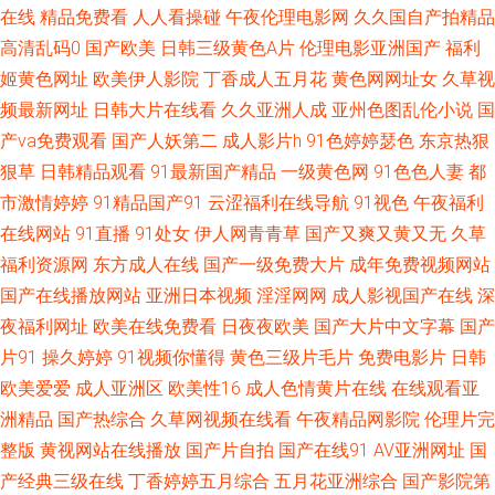
有码区 91精品福利尤物 国产伊人精品 日本三级床震 曰日夜夜精品视频天 国
在线
精品免费看
人人看操碰
午夜伦理电影网
久久国自产拍精品
高清乱码0
国产欧美
日韩三级黄色A片
伦理电影亚洲国产
福利
产成年女人在线观看 欧美抖阴 亚洲日韩欧美另类蜜桃 69国产 国产尤物在线
姬黄色网址
欧美伊人影院
丁香成人五月花
黄色网网址女
久草视
频最新网址
日韩大片在线看
久久亚洲人成
亚州色图乱伦小说
国
视频自产 日本另类性交 原来的神马电影网免费看 国产豆花网站 日本鳥国片
产va免费观看
国产人妖第二
成人影片h
91色婷婷瑟色
东京热狠
狠草
日韩精品观看
91最新国产精品
一级黄色网
91色色人妻
都
在线播放成人a 国产高清视频免费视频观看 www成人色 九视频在线观看欧
市激情婷婷
91精品国产91
云涩福利在线导航
91视色
午夜福利
在线网站
91直播
91处女
伊人网青青草
国产又爽又黄又无
久草
视色在线观看网站 91精品论坛 国产一二三四视频 日本成a人片在线播放 91
福利资源网
东方成人在线
国产一级免费大片
成年免费视频网站
精片 国产一级在线观看 日本特黄a级秒试看 真实14初次破初视频 国产勉费
国产在线播放网站
亚洲日本视频
淫淫网网
成人影视国产在线
深
夜福利网址
欧美在线免费看
日夜夜欧美
国产大片中文字幕
国产
aⅴ网站 亚洲成色不卡在线观看 超羞的漫 免费vip电影 午夜视频成人 www黄
片91
操久婷婷
91视频你懂得
黄色三级片毛片
免费电影片
日韩
欧美爱爱
成人亚洲区
欧美性16
成人色情黄片在线
在线观看亚
色片 九九热六 深夜诱惑av 91啪在线观看蜜桃臀 国偷自拍 日韩精品摩擦视频
洲精品
国产热综合
久草网视频在线看
午夜精品网影院
伦理片完
整版
黄视网站在线播放
国产片自拍
国产在线91
AV亚洲网址
国
自产在线2020 国产男女猛烈 强开小婷 尤物视频在线播放 国产在线h视频 日
产经典三级在线
丁香婷婷五月综合
五月花亚洲综合
国产影院第