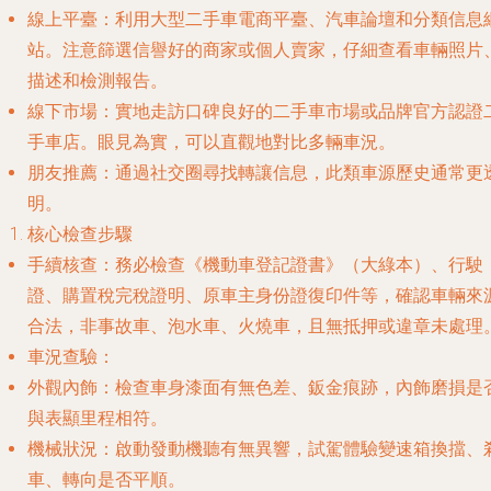
線上平臺
：利用大型二手車電商平臺、汽車論壇和分類信息
站。注意篩選信譽好的商家或個人賣家，仔細查看車輛照片
描述和檢測報告。
線下市場
：實地走訪口碑良好的二手車市場或品牌官方認證
手車店。眼見為實，可以直觀地對比多輛車況。
朋友推薦
：通過社交圈尋找轉讓信息，此類車源歷史通常更
明。
核心檢查步驟
手續核查
：務必檢查《機動車登記證書》（大綠本）、行駛
證、購置稅完稅證明、原車主身份證復印件等，確認車輛來
合法，非事故車、泡水車、火燒車，且無抵押或違章未處理
車況查驗
：
外觀內飾
：檢查車身漆面有無色差、鈑金痕跡，內飾磨損是
與表顯里程相符。
機械狀況
：啟動發動機聽有無異響，試駕體驗變速箱換擋、
車、轉向是否平順。