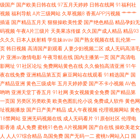
级国产
国产欧美日韩在线
97五月天婷婷
日韩在线网
91福利社
看的电视剧 日韩人体 最新手机电影在线观看 国产亚洲精品久久久久久久 日
视频
福利导航
A片三级网站
久草视频8
香蕉APP污视频
艹艹艹
韩磁力链接 中文字幕一区精品欧美 国产太嫩了在线观看 日韩国产对白 中文
插逼
国产精品五月天
狠狠操欧美性爱
国产绝色精品
精品孕妇无
码视频
午夜A片三级片
天美果冻传媒
久久国产成人精品
精品93
字幕在线观看日本 国产日韩欧美精品大秀 日本激情四射 在线欧美看a一区二
久久久
日本人妖射精
学生妹avav
国产熟女视频在线
乱伦第一
页
韩日视频
高清国产剧观看
人妻少妇视频二区
成人无码高清毛
区 日本资源 中文在线日本免费永 国产免费制服丝袜网站 全网最新影视剧大
片
亚洲av激情电影
午夜导航在线
国内主播第一页
国产高清电
影网址
91社区论坛
免费网站黄色在线
久久偷拍高清亚洲
91午
全 岳的大肥坹视频hd 国产精品人人妻人色五月 青苹果影院 一区二区三区免
夜在线免费
亚洲精品第五页
麻豆网站在线观看
91精选国产
国
费观看 国产菲菲视频在线观看 欧美日韩综合网 亚洲性夜夜时
产精品亚洲
黄色三级成年
五月天婷婷爱
国产不卡小视频
AV色
哟哟
亚洲天堂丁香五月
91社网
美女视频黄全免费
国产精品第
一页国
另类区另类欧美
欧美色图乱伦小说
免费成人软件
黄色网
址视频播放
国产日产美产精品
成人午夜视频
伦理视频网站
黄色
18禁网站
亚洲无码视频在线
成人无码看片
91原创社区
伦理电
影香港
成人免费
蜜桃91色色
A片视频网
国产自在线
操欧美老女
人
人人97综合精品
岛国免费
国产无码一二
蜜桃tv网站入口
国