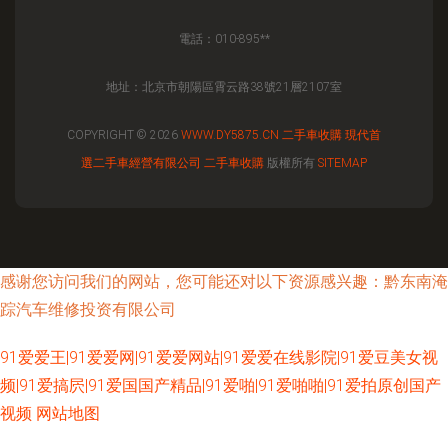
電話：010-895**
地址：北京市朝陽區霄云路38號21層2107室
COPYRIGHT © 2026
WWW.DY5875.CN
二手車收購
現代首
選二手車經營有限公司
二手車收購
版權所有
SITEMAP
感谢您访问我们的网站，您可能还对以下资源感兴趣：黔东南淹
踪汽车维修投资有限公司
91爱爱王|91爱爱网|91爱爱网站|91爱爱在线影院|91爱豆美女视
频|91爱搞屄|91爱国国产精品|91爱啪|91爱啪啪|91爱拍原创国产
视频
网站地图