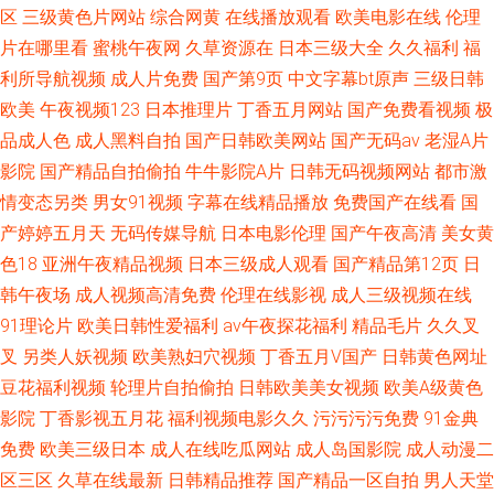
区
三级黄色片网站
综合网黄
在线播放观看
欧美电影在线
伦理
片在哪里看
蜜桃午夜网
久草资源在
日本三级大全
久久福利
福
利所导航视频
成人片免费
国产第9页
中文字幕bt原声
三级日韩
欧美
午夜视频123
日本推理片
丁香五月网站
国产免费看视频
极
品成人色
成人黑料自拍
国产日韩欧美网站
国产无码av
老湿A片
影院
国产精品自拍偷拍
牛牛影院A片
日韩无码视频网站
都市激
情变态另类
男女91视频
字幕在线精品播放
免费国产在线看
国
产婷婷五月天
无码传媒导航
日本电影伦理
国产午夜高清
美女黄
色18
亚洲午夜精品视频
日本三级成人观看
国产精品第12页
日
韩午夜场
成人视频高清免费
伦理在线影视
成人三级视频在线
91理论片
欧美日韩性爱福利
av午夜探花福利
精品毛片
久久叉
叉
另类人妖视频
欧美熟妇穴视频
丁香五月V国产
日韩黄色网址
豆花福利视频
轮理片自拍偷拍
日韩欧美美女视频
欧美A级黄色
影院
丁香影视五月花
福利视频电影久久
污污污污免费
91金典
免费
欧美三级日本
成人在线吃瓜网站
成人岛国影院
成人动漫二
区三区
久草在线最新
日韩精品推荐
国产精品一区自拍
男人天堂