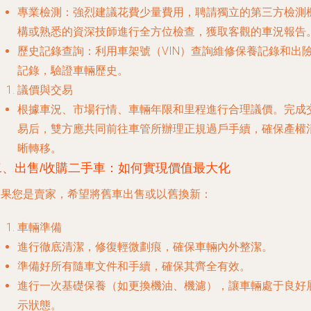
專業檢測
：強烈建議花費少量費用，聘請獨立的第三方檢測
構或熟悉的資深技師進行全方位檢查，獲取客觀的車況報告
歷史記錄查詢
：利用車架號（VIN）查詢維修保養記錄和出
記錄，驗證車輛歷史。
議價與交易
根據車況、市場行情、車輛年限和里程進行合理議價。完成
易后，雙方應共同前往車管所辦理正規過戶手續，確保產權
晰轉移。
二、出售/收購二手車：如何實現價值最大化
如果您是賣家，希望將舊車出售或以舊換新：
車輛準備
進行徹底清潔，修復輕微劃痕，確保車輛內外整潔。
準備好所有隨車文件和手續，確保其齊全有效。
進行一次基礎保養（如更換機油、機濾），讓車輛處于良好
示狀態。