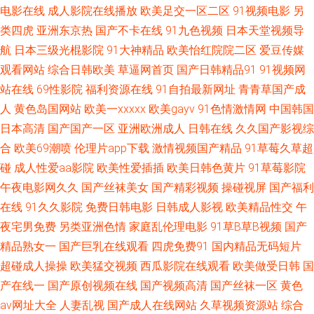
情 www日日 青草精品视频日本久久久网站 91福利网址 玖玖爱导航 亚洲成
电影在线
成人影院在线播放
欧美足交一区二区
91视频电影
另
类四虎
亚洲东京热
国产不卡在线
91九色视频
日本天堂视频导
熟女性毛 动漫美女被虐吸奶 青青草人人插国产99 51草逼视频免费看 久草国
航
日本三级光棍影院
91大神精品
欧美怡红院院二区
爱豆传媒
观看网站
综合日韩欧美
草逼网首页
国产日韩精品91
91视频网
产在线观看 羞羞答答网站 成人性爱网址导航 免费播放一区二 偷窥清纯综合
站在线
69性影院
福利资源在线
91自拍最新网址
青青草国产成
人
黄色岛国网站
欧美一xxxxx
欧美gayv
91色情激情网
中国韩国
图区 韩国OK影院麻豆 国产最全在线观看 日本国产高清网色 一本到国产在线
日本高清
国产国产一区
亚洲欧洲成人
日韩在线
久久国产影视综
精 东京热九九综合部 美女视频免费在线观看91 婷婷五月天啪啪 91啦在 国产
合
欧美69潮喷
伦理片app下载
激情视频国产精品
91草莓久草超
碰
成人性爱aa影院
欧美性爱插插
欧美日韩色黄片
91草莓影院
偷国产偷亚 人人滴 亚洲最大在线观看天堂 初尝禁果稚嫩宫交h 可以触碰你的
午夜电影网久久
国产丝袜美女
国产精彩视频
操碰视屏
国产福利
在线
91久久影院
免费日韩电影
日韩成人影视
欧美精品性交
午
深处吗樱花电视剧 91在线白丝 国内老司机au 日本色片在线观看 在线欧美视
夜宅男免费
另类亚洲色情
家庭乱伦理电影
91草B草B视频
国产
精品熟女一
国产巨乳在线观看
四虎免费91
国内精品无码短片
频 国产打泡在线 男女啪祼交视 五月五成人网站 91在线网址 美羞羞成人 微
超碰成人操操
欧美猛交视频
西瓜影院在线观看
欧美做受日韩
国
拍福利11 91青青草 国产日产欧产精品精品 青娱乐国产91 亚洲无吗视 成人
产在线一
国产原创视频在线
国产视频高清
国产丝袜一区
黄色
av网址大全
人妻乱视
国产成人在线网站
久草视频资源站
综合