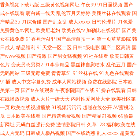
香蕉视频下载污版
三级黄色视频网址
午夜99
91日逼视频
国产
成在线观看
萌白酱一线天
乱伦五月天婷婷
美腿丝袜在线观看
国
产精品3p
91综合碰
国产乱女乱
成人xxxxx
日韩伦理片
91色爱
免费黄色av网址
欧美肥老妇
欧美在线tv
加勒比在线视屏
国产美
女在线免费
91香蕉污APP
国产高清自拍一区
第一页草草影院
韩
日成人
精品福利
91天堂一区二区
日韩a级电影
国产二区高清
国
产www视频
国产粉嫩
国产男女猛视频
91社在线看
欧美日韩黄
色片
变态另态另类2
91李宗精品
黑丝袜自慰喷水
乱伦五月
国产
无码网站
三级无毒免费
青青草51
91丝袜在线
91九色在线观看
91插
成人中文字幕免费
成年人网站视频
免费在线影院
日本欧
美第一页
国产ts在线观看
午夜影院国产在线
91操在线观看
日韩
在线播放视频
成人大片一级天天
内射性爱网址大全
欧美社区第
一页
欧美在线视频播放
91视频污污污
超碰在线公开
AV蜜桃吃
瓜
日本欧美在线看
国产精选免费视频
国产精品91视频
69热最
新网址
无码白丝强行免费
激情影院日韩
久草123
福利欧美在线
成人片无码
日韩成人极品视频
国产在线诱惑
乱人xxxxx
超黄无