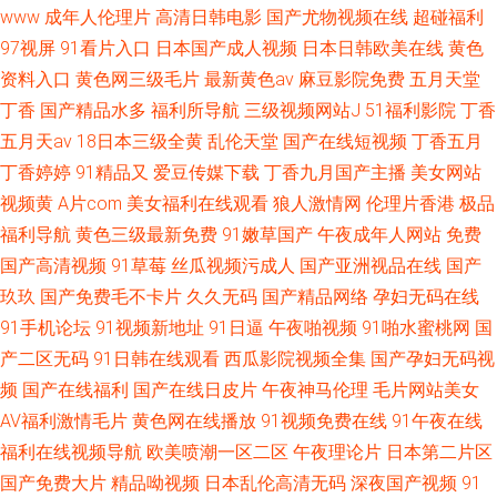
www
成年人伦理片
高清日韩电影
国产尤物视频在线
超碰福利
97视屏
91看片入口
日本国产成人视频
日本日韩欧美在线
黄色
资料入口
黄色网三级毛片
最新黄色av
麻豆影院免费
五月天堂
丁香
国产精品水多
福利所导航
三级视频网站J
51福利影院
丁香
五月天av
18日本三级全黄
乱伦天堂
国产在线短视频
丁香五月
丁香婷婷
91精品又
爱豆传媒下载
丁香九月国产主播
美女网站
视频黄
A片com
美女福利在线观看
狼人激情网
伦理片香港
极品
福利导航
黄色三级最新免费
91嫩草国产
午夜成年人网站
免费
国产高清视频
91草莓
丝瓜视频污成人
国产亚洲视品在线
国产
玖玖
国产免费毛不卡片
久久无码
国产精品网络
孕妇无码在线
91手机论坛
91视频新地址
91日逼
午夜啪视频
91啪水蜜桃网
国
产二区无码
91日韩在线观看
西瓜影院视频全集
国产孕妇无码视
频
国产在线福利
国产在线日皮片
午夜神马伦理
毛片网站美女
AV福利激情毛片
黄色网在线播放
91视频免费在线
91午夜在线
福利在线视频导航
欧美喷潮一区二区
午夜理论片
日本第二片区
国产免费大片
精品呦视频
日本乱伦高清无码
深夜国产视频
91