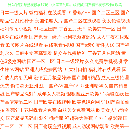
日本一级大片
微拍福利在线观看
91香蕉APP
国产二区三区
国产
深夜小视频 欧美劲爆婷婷五月久久 亚洲综合男 春色校园综 久久精品国产亚
精品性
乱伦种子
美国伦理大片
国产二区在线观看
美女伦理视频
福利偷拍小视频
91社区国产
丁香五月天堂
欧美变态一区
国产
洲AV影院 瑟瑟视频在线观 中文字幕乱码在线视频 国产精品视频不卡a 欧美
综合在线观看
国产免费一级片
福利视频资源站
成人午夜在线观
日韩偷拍一区二区 亚洲狼友AV天堂 超碰资源网 久久一二国产 丝袜天天操 91
看
欧美图片在线观看
在线观看h视频
国产a级0
变性人妖
国产福
利永久
日韩中文字幕观看
足交在线播放91
丁香五月色网站
黄
黄页 日本黑丝三级A片 51香蕉社区 国产艳妇 日本阿v免费观看视频 阳光电影
色3级抢网站
国产一区二区
日本一级婬片
久久免费手机视频
学
生妹Av网站
亚洲人成免费网站
91大神自拍
福利片在线观看
国
天堂迅雷下载 福利撸撸导航 美日韩A片 我爱avav色AⅤ爱avav 91妻激情 国产
产成人内射无码
激情五月极品婷婷
国产剧情精品
成人三级伦理
免费
偷怕欧美亚州图片
国产AV国产AV
97亚洲精华液
国内精自
熟女视频一区在线观看 区狼人影院 亚洲欧美中文日韩综合 超碰人人射 久操
线
国产精品3级片
成年女人视频
狠狠撸亚洲欧美
91操碰在线
国
产高清精品二区
国产欧美在线视频
欧美色综合网
91国产自拍偷
线在视频在线观看 91网站在线免费观看 国产亚洲精品自 青草视频综 一本色
拍
香蕉911
花蝴蝶看片免费
白丝美女免费网站
欧美女人与动物
道婷婷 磁力搜搜索引擎大全 久久草草视频成人 三级视频婷婷麻 中文字幕日
交
国产精品无码电影
91插插库
97超碰大香蕉
户外自慰影院
国
产一区二区二区
国产偷窥盗摄视频
成人动漫网站观看
欧美第一