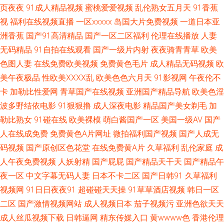
韩亚洲85 国产福利影院 天堂磁力搜索 91在线图片视频 国产午夜免费高清视
页夜夜
91成人精品视频
蜜桃爱爱视频
乱伦熟女五月天
91香蕉
视
福利在线视频直播
一区xxxxx
岛国大片免费视频
一道日本亚
频 片多多影院 亚洲色天堂网色噜噜 免费播放片大片电视剧 成全世界免费高
洲香蕉
国产91高清精品
国产一区二区福利
伦理在线播放
人妻
无码精品
91自拍在线观看
国产一级片内射
夜夜骑青青草
欧美
清观看 欧美日韩在线免费观着 在线观看片免 国产精品久久久久久99人妻绯
色图人妻
在线免费欧美视频
免费黄色毛片
成人精品无码视频
欧
闻 欧美极品一区 亚洲韩国最新版片 超碰操人妻 久精品无码一本久久 日韩一
美午夜极品
性欧美ⅩⅩⅩⅩ乱
欧美色色六月天
91影视网
午夜伦不
卡
加勒比性爱网
青草国产在线视频
亚洲国产精品导航
欧美色淫
区二区中文 91n在线网站 国产人成网在 欧洲精品店av 亚洲精品福利 成年免
波多野结依电影
91狠狠撸
成人深夜电影
精品国产美女剃毛
加
勒比熟女
91碰在线
欧美裸模
萌白酱国产一区
美国一级AV
国产
费a 精品人妻久久观看 日韩熟女AⅤ视频 在线日韩成人 国产精品99久 欧美刺
人在线成免费
免费黄色A片网址
微拍福利国产视频
国产人成无
码视频
国产原创区色花堂
在线免费黄A片
久草福利
乱伦家庭
成
激久久国产 性色真人片免费视频 99热超碰在线 国产综合亚洲专区在线 人人
人午夜免费视频
人妖射精
国产屁屁
国产精品天干天
国产精品午
夜一区
中文字幕无码人妻
日本不卡二区
国产日韩91
久草福利
操爱爱 一级在线 电影热榜2025 乱公伦媳在线观看 亚洲超清 精品制服一区二
视频网
91日日夜夜91
超碰碰天天操
91草草酒店视频
韩日一区
区 97干97吻 国产亚洲精品资源在线 亚洲精品国自产拍影院 国产男女 色五月
二区
国产激情视频网站
成人视频日本
茄子视频污
亚洲色欲天天
成人丝瓜视频下载
日韩逼网
精东传媒入口
黄wwww色
香港伦理