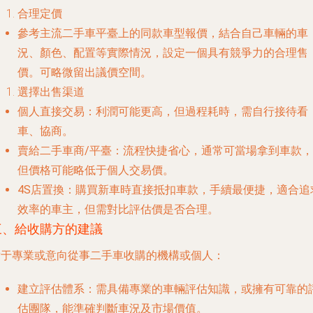
合理定價
參考主流二手車平臺上的同款車型報價，結合自己車輛的車
況、顏色、配置等實際情況，設定一個具有競爭力的合理售
價。可略微留出議價空間。
選擇出售渠道
個人直接交易
：利潤可能更高，但過程耗時，需自行接待看
車、協商。
賣給二手車商/平臺
：流程快捷省心，通常可當場拿到車款，
但價格可能略低于個人交易價。
4S店置換
：購買新車時直接抵扣車款，手續最便捷，適合追
效率的車主，但需對比評估價是否合理。
三、給收購方的建議
對于專業或意向從事二手車收購的機構或個人：
建立評估體系
：需具備專業的車輛評估知識，或擁有可靠的
估團隊，能準確判斷車況及市場價值。