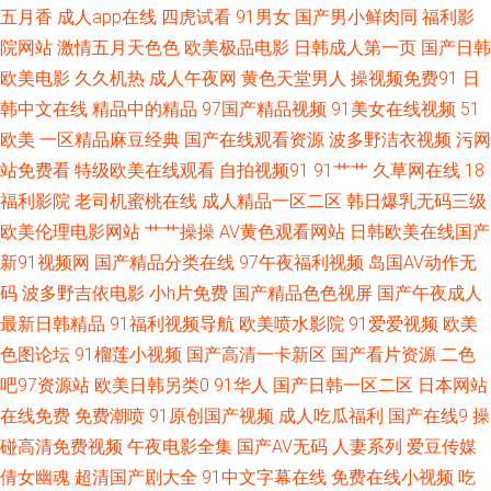
影片免费 老司机日日干 天天夜夜 91牛视频网址 国产四区自拍 欧美一级精品
五月香
成人app在线
四虎试看
91男女
国产男小鲜肉同
福利影
院网站
激情五月天色色
欧美极品电影
日韩成人第一页
国产日韩
在线观看 亚洲欧美另类综合日韩 丰满熟妇大乳做爰 免费国产永久在线播放
欧美电影
久久机热
成人午夜网
黄色天堂男人
操视频免费91
日
韩中文在线
精品中的精品
97国产精品视频
91美女在线视频
51
污污免费在线观看 97国产婷婷综合视 精品成人 色五月激情综合网 专注动漫
欧美
一区精品麻豆经典
国产在线观看资源
波多野洁衣视频
污网
站免费看
特级欧美在线观看
自拍视频91
91艹艹
久草网在线
18
的动画片网站 国产免费v片在线观 欧美亚洲偷图 亚洲精品一二三四区 超碰欧
福利影院
老司机蜜桃在线
成人精品一区二区
韩日爆乳无码三级
美碰 久久久永久久久人妻精品麻豆 四房播播播 91大神网址 国产欧美视 欧美
欧美伦理电影网站
艹艹操操
AV黄色观看网站
日韩欧美在线国产
新91视频网
国产精品分类在线
97午夜福利视频
岛国AV动作无
亚洲视频精品 亚洲精品国偷拍自产在 插粗爽在线 精品在线一区 亚洲妇女自
码
波多野吉依电影
小h片免费
国产精品色色视屏
国产午夜成人
最新日韩精品
91福利视频导航
欧美喷水影院
91爱爱视频
欧美
偷自偷图片 变态另类色 久福利导航 熟妇TV 91福利社色 国产偷窥激情视 飘
色图论坛
91榴莲小视频
国产高清一卡新区
国产看片资源
二色
吧97资源站
欧美日韩另类0
91华人
国产日韩一区二区
日本网站
花电影网手机观看版 亚洲欧洲精品一区 成全视频高清免费观看在线播放 狼
在线免费
免费潮喷
91原创国产视频
成人吃瓜福利
国产在线9
操
碰高清免费视频
午夜电影全集
国产AV无码
人妻系列
爱豆传媒
人伊人五月花 午夜极品 99超碰人人爱 韩日av网址 日韩1区二区 在线看片视
倩女幽魂
超清国产剧大全
91中文字幕在线
免费在线小视频
吃